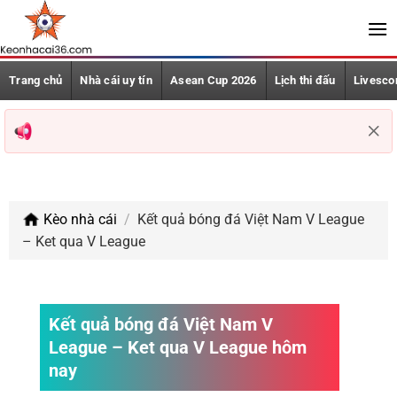
Bỏ
qua
nội
Trang chủ
dung
Trang chủ
Nhà cái uy tín
Asean Cup 2026
Lịch thi đấu
Livesco
Nhà cái uy tín
Asean Cup 2026
Lịch thi đấu
Kèo nhà cái
/
Kết quả bóng đá Việt Nam V League
Livescore
– Ket qua V League
KQBD
BXH
Kết quả bóng đá Việt Nam V
Bảng tỷ lệ kèo
League – Ket qua V League hôm
nay
Soi kèo