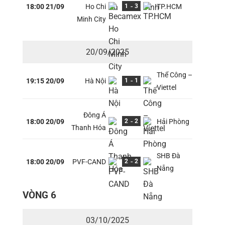
-
18:00 21/09
Ho Chi
1
3
TP.HCM
Minh City
20/09/2025
Thể Công –
-
19:15 20/09
Hà Nội
1
1
Viettel
Đông Á
-
18:00 20/09
2
2
Hải Phòng
Thanh Hóa
SHB Đà
-
18:00 20/09
PVF-CAND
2
2
Nẵng
VÒNG 6
03/10/2025