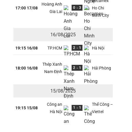
Becamex
Hoàng Anh
-
17:00 17/08
0
3
Ho Chi
Gia Lai
Minh City
16/08/2025
-
19:15 16/08
TP.HCM
2
1
Hà Nội
Thép Xanh
-
18:00 16/08
2
1
Hải Phòng
Nam Định
15/08/2025
Công an
Thể Công –
-
19:15 15/08
1
1
Hà Nội
Viettel