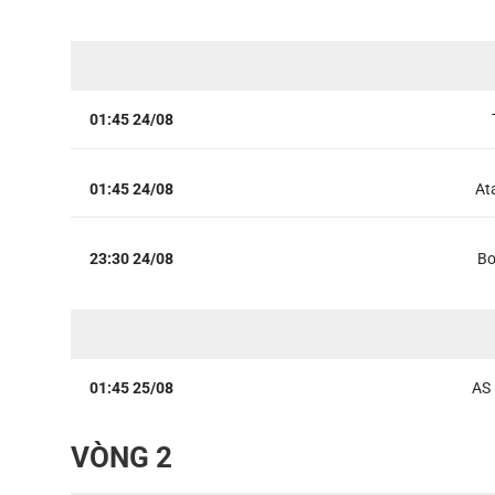
01:45 24/08
01:45 24/08
At
23:30 24/08
Bo
01:45 25/08
AS
VÒNG 2