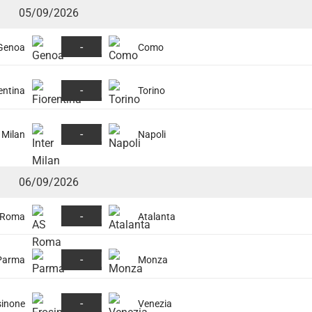
05/09/2026
-
Genoa
Como
-
entina
Torino
-
r Milan
Napoli
06/09/2026
-
 Roma
Atalanta
-
Parma
Monza
-
sinone
Venezia