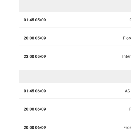
01:45 05/09
20:00 05/09
Fior
23:00 05/09
Inte
01:45 06/09
AS
20:00 06/09
20:00 06/09
Fro