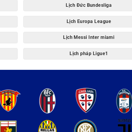
Lịch Đức Bundesliga
Lịch Europa League
Lịch Messi Inter miami
Lịch pháp Ligue1