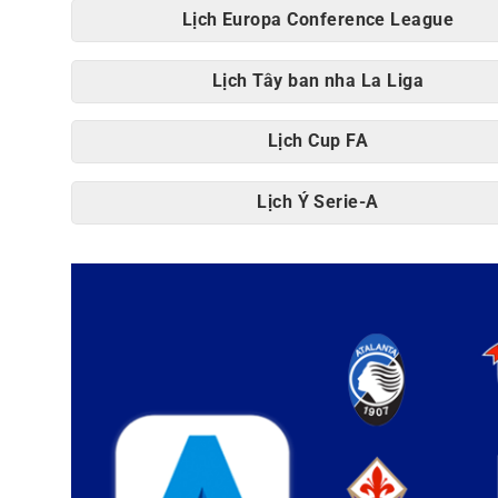
Soi kèo
Lịch Europa Conference League
Asean Cup 2026
Lịch Tây ban nha La Liga
Ngoại Hạng Anh
Lịch Cup FA
Cúp C1
Cúp C2
Lịch Ý Serie-A
Việt Nam
La Liga
Serie A
Bundesliga
Bóng đá quốc tế
World Cup