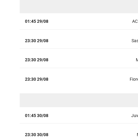
01:45 29/08
AC
23:30 29/08
Sa
23:30 29/08
23:30 29/08
Fior
01:45 30/08
Juv
23:30 30/08