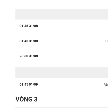
01:45 31/08
01:45 31/08
C
23:30 31/08
01:45 01/09
At
VÒNG 3