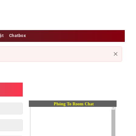
ật
Chatbox
Phóng To Room Chat