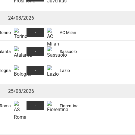
24/08/2026
-
Torino
AC Milan
-
alanta
Sassuolo
-
logna
Lazio
25/08/2026
-
 Roma
Fiorentina