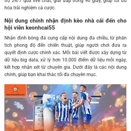
trợ 24/7 qua live chat, giải đáp trong 90 giây, giúp tối ưu
hóa trải nghiệm cá cược.
Nội dung chính nhận định kèo nhà cái đến cho
hội viên keonhcai55
Nhận định bóng đá
cung cấp nội dung đa chiều, từ phân
tích phong độ đến chiến thuật, giúp người chơi đưa ra
quyết định cược chính xác. Mỗi bài viết được xây dựng từ
dữ liệu big data, xử lý hơn 10.000 điểm dữ liệu mỗi ngày,
kết hợp nhận xét từ chuyên gia. Dưới đây là các nội dung
chính, giúp bạn khai thác tối đa chuyên mục.