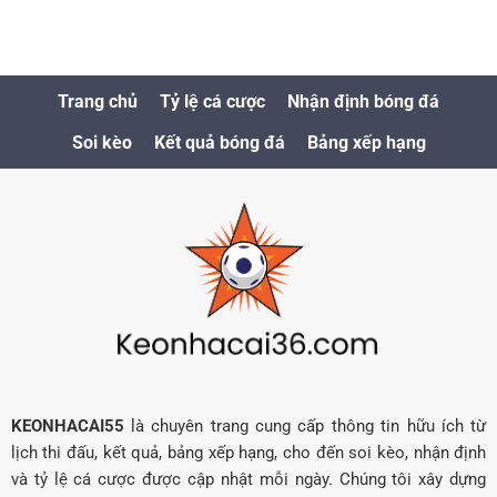
Trang chủ
Tỷ lệ cá cược
Nhận định bóng đá
Soi kèo
Kết quả bóng đá
Bảng xếp hạng
KEONHACAI55
là chuyên trang cung cấp thông tin hữu ích từ
lịch thi đấu, kết quả, bảng xếp hạng, cho đến soi kèo, nhận định
và tỷ lệ cá cược được cập nhật mỗi ngày. Chúng tôi xây dựng