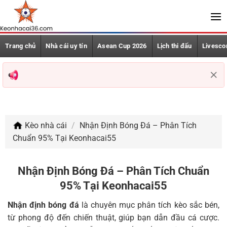
Bỏ
qua
nội
Trang chủ
dung
Trang chủ
Nhà cái uy tín
Asean Cup 2026
Lịch thi đấu
Livesco
Nhà cái uy tín
Asean Cup 2026
Lịch thi đấu
Kèo nhà cái
/
Nhận Định Bóng Đá – Phân Tích
Livescore
Chuẩn 95% Tại Keonhacai55
KQBD
Nhận Định Bóng Đá – Phân Tích Chuẩn
BXH
95% Tại Keonhacai55
Bảng tỷ lệ kèo
Nhận định bóng đá
là
chuyên mục phân tích kèo sắc bén,
Soi kèo
từ phong độ đến chiến thuật, giúp bạn dẫn đầu cá cược.