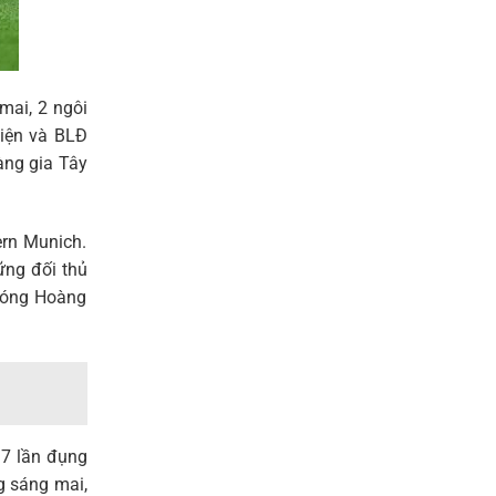
mai, 2 ngôi
viện và BLĐ
àng gia Tây
ern Munich.
ững đối thủ
 bóng Hoàng
 7 lần đụng
g sáng mai,