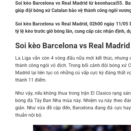
Soi kèo
Soi kèo Barcelona vs Real Madrid từ
keonhacai55
. Ba
giúp đội bóng xứ Catalan bảo vệ thành công ngôi vươ
Asean Cup 2026
Soi kèo Barcelona vs Real Madrid, 02h00 ngày 11/05
Ngoại Hạng Anh
tỷ lệ kèo trước giờ bóng lăn, cung cấp các nhận định, 
Cúp C1
Soi kèo Barcelona vs Real Madrid
Cúp C2
La Liga vẫn còn 4 vòng đấu nữa mới kết thúc, nhưng 
Việt Nam
thành công ngôi vô địch. Trong bối cảnh đội bóng xứ Ca
Madrid lại liên tục có những cú vấp cực kỳ đáng thất v
La Liga
thành 11 điểm.
Serie A
Như vậy, nếu không thua trong trận El Clasico rạng sán
Bundesliga
bóng đá Tây Ban Nha mùa này. Nhiệm vụ này theo đán
giản. Như vừa đề cập đến, Barcelona đang đá cực hay t
Bóng đá quốc tế
thuẫn nội bộ.
World Cup