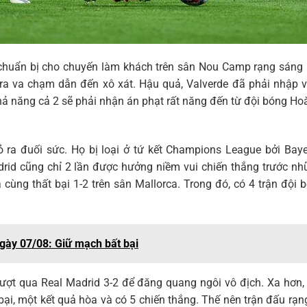
ể chuẩn bị cho chuyến làm khách trên sân Nou Camp rạng sáng 
 ra va chạm dẫn đến xô xát. Hậu quả, Valverde đã phải nhập 
khả năng cả 2 sẽ phải nhận án phạt rất năng đến từ đội bóng Ho
ỏ ra đuối sức. Họ bị loại ở tứ kết Champions League bởi Bay
drid cũng chỉ 2 lần được hưởng niềm vui chiến thắng trước nh
 cùng thất bại 1-2 trên sân Mallorca. Trong đó, có 4 trận đội
gày 07/08: Giữ mạch bất bại
ượt qua Real Madrid 3-2 để đăng quang ngôi vô địch. Xa hơn,
bại, một kết quả hòa và có 5 chiến thắng. Thế nên trận đấu rạn