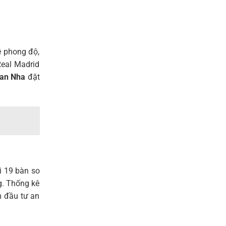
ề phong độ,
Real Madrid
Ban Nha
đặt
i 19 bàn so
g. Thống kê
ểm đầu tư an