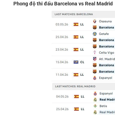
Phong độ thi đấu Barcelona vs Real Madrid