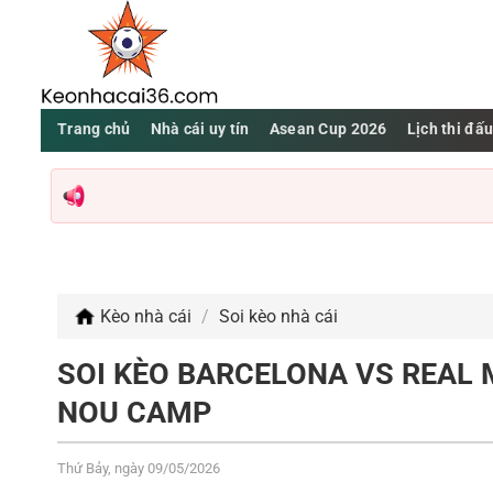
Bỏ
qua
nội
dung
Trang chủ
Nhà cái uy tín
Asean Cup 2026
Lịch thi đấ
Trang chủ
Nhà cái uy tín
Asean Cup 2026
Lịch thi đấu
Livescore
Kèo nhà cái
/
Soi kèo nhà cái
KQBD
SOI KÈO BARCELONA VS REAL M
NOU CAMP
BXH
Bảng tỷ lệ kèo
Thứ Bảy, ngày 09/05/2026