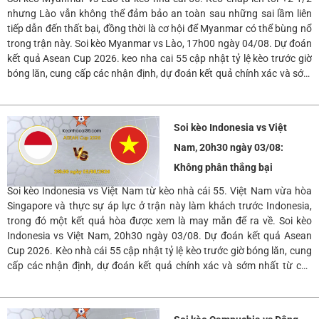
nhưng Lào vẫn không thể đảm bảo an toàn sau những sai lầm liên
tiếp dẫn đến thất bại, đồng thời là cơ hội để Myanmar có thể bùng nổ
trong trận này. Soi kèo Myanmar vs Lào, 17h00 ngày 04/08. Dự đoán
kết quả Asean Cup 2026. keo nha cai 55 cập nhật tỷ lệ kèo trước giờ
bóng lăn, cung cấp các nhận định, dự đoán kết quả chính xác và sớm
nhất từ các chuyên gia. Soi kèo Myanmar vs Lào [...]
Soi kèo Indonesia vs Việt
Nam, 20h30 ngày 03/08:
Không phân thắng bại
Soi kèo Indonesia vs Việt Nam từ kèo nhà cái 55. Việt Nam vừa hòa
Singapore và thực sự áp lực ở trận này làm khách trước Indonesia,
trong đó một kết quả hòa được xem là may mắn để ra về. Soi kèo
Indonesia vs Việt Nam, 20h30 ngày 03/08. Dự đoán kết quả Asean
Cup 2026. Kèo nhà cái 55 cập nhật tỷ lệ kèo trước giờ bóng lăn, cung
cấp các nhận định, dự đoán kết quả chính xác và sớm nhất từ các
chuyên gia. Soi kèo Indonesia vs Việt Nam Việt Nam vừa phải nhận
[...]