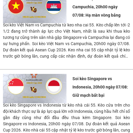
Campuchia, 20h00 ngày
Chatbox
07/08: Hạ màn vòng bảng
Soi kèo Việt Nam vs Campuchia từ keo nha cai 55. Kèo chấp lên tới -2
1/2 đang trở thành áp lực cho Việt Nam, nhất là sau khi thua kèo
tương tự cũng trên sân nhà gặp Singapore và Campuchia lại đang có
sự hưng phấn. Soi kèo Việt Nam vs Campuchia, 20h00 ngày 07/08.
Dự đoán kết quả Asean Cup 2026. Keo nha cai 55 cập nhật tỷ lệ kèo
trước giờ bóng lăn, cung cấp các nhận định, dự đoán kết quả chính
xác và sớm nhất từ các chuyên gia. Soi kèo Việt Nam vs Campuchia
[...]
Soi kèo Singapore vs
Indonesia, 20h00 ngày 07/08:
Giữ mạch bất bại
Soi kèo Singapore vs Indonesia từ kèo nhà cái 55. Kèo cửa trên cho
đội khách thực sự là áp lực quá lớn với Indonesia, cùng hầu hết chỉ số
gần đây cũng như đối đầu đều thua kém Singapore. Soi kèo
Singapore vs Indonesia, 20h00 ngày 07/08. Dự đoán kết quả Asean
Cup 2026. Kèo nhà cái 55 cập nhật tỷ lệ kèo trước giờ bóng lăn, cung