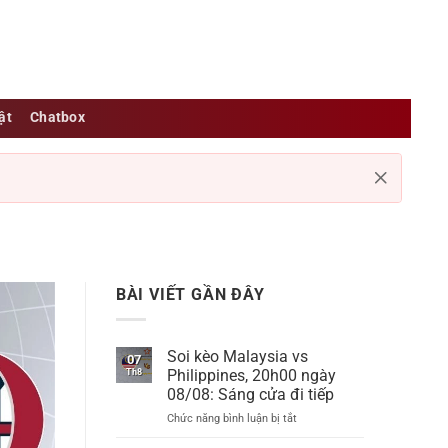
ật
Chatbox
BÀI VIẾT GẦN ĐÂY
Soi kèo Malaysia vs
07
Philippines, 20h00 ngày
Th8
08/08: Sáng cửa đi tiếp
Chức năng bình luận bị tắt
ở
Soi