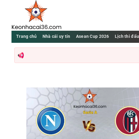
Bỏ
qua
nội
dung
Trang chủ
Nhà cái uy tín
Asean Cup 2026
Lịch thi đấ
Trang chủ
Nhà cái uy tín
Asean Cup 2026
Lịch thi đấu
Livescore
KQBD
BXH
Bảng tỷ lệ kèo