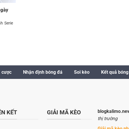
Ngày
h Serie
á cược
Nhận định bóng đá
Soi kèo
Kết quả bóng
blogkalimo.ne
ÊN KẾT
GIẢI MÃ KÈO
thị trường
Giải mã kèo nh