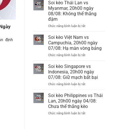
kèo
Soi kèo Thái Lan vs
07
Malaysia
Myanmar, 20h00 ngày
Th8
vs
08/08: Không thể thắng
Philippines,
đậm
20h00
 Ngày
ngày
Chức năng bình luận bị tắt
ở
08/08:
Soi
Sáng
kèo
Soi kèo Việt Nam vs
06
ận định
cửa
Thái
Campuchia, 20h00 ngày
Th8
đi
Lan
07/08: Hạ màn vòng bảng
tiếp
vs
Chức năng bình luận bị tắt
ở
Myanmar,
Soi
20h00
kèo
ngày
Soi kèo Singapore vs
06
Việt
08/08:
Indonesia, 20h00 ngày
Th8
Nam
Không
07/08: Giữ mạch bất bại
vs
thể
Chức năng bình luận bị tắt
ở
Campuchia,
thắng
Soi
20h00
đậm
kèo
ngày
Soi kèo Philippines vs Thái
03
Singapore
07/08:
Lan, 20h00 ngày 04/08:
Th8
vs
Hạ
Chưa thể thắng kèo
Indonesia,
màn
Chức năng bình luận bị tắt
ở
20h00
vòng
Soi
ngày
bảng
kèo
07/08:
Philippines
Giữ