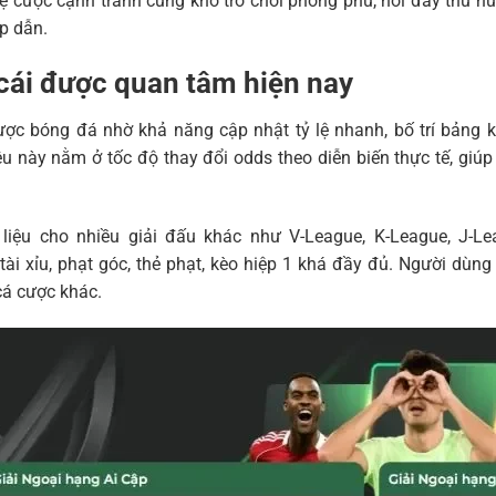
lệ cược cạnh tranh cùng kho trò chơi phong phú, nơi đây thu h
ấp dẫn.
cái được quan tâm hiện nay
ược bóng đá nhờ khả năng cập nhật tỷ lệ nhanh, bố trí bảng k
ệu này nằm ở tốc độ thay đổi odds theo diễn biến thực tế, giúp
iệu cho nhiều giải đấu khác như V-League, K-League, J-Le
tài xỉu, phạt góc, thẻ phạt, kèo hiệp 1 khá đầy đủ. Người dùn
 cá cược khác.