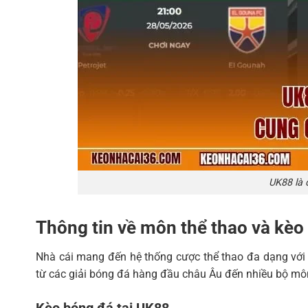
Thủ thuật
Chatbox
UK88 là 
Thông tin về môn thể thao và kèo
Nhà cái mang đến hệ thống cược thể thao đa dạng với tỷ
từ các giải bóng đá hàng đầu châu Âu đến nhiều bộ môn 
Kèo bóng đá tại UK88