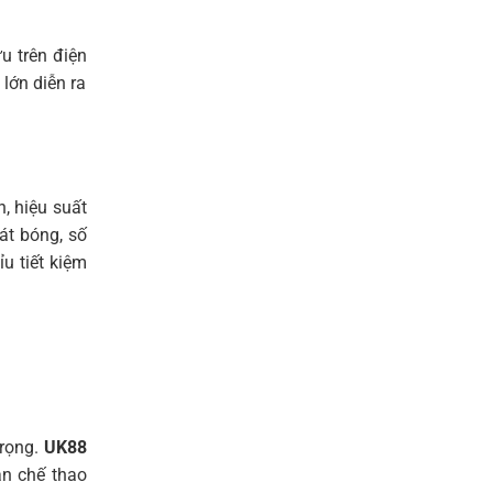
u trên điện
 lớn diễn ra
, hiệu suất
át bóng, số
u tiết kiệm
trọng.
UK88
ạn chế thao