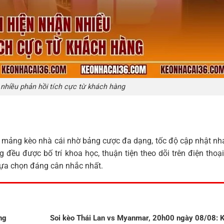
 nhiều phản hồi tích cực từ khách hàng
g mảng kèo nhà cái nhờ bảng cược đa dạng, tốc độ cập nhật nha
ing đều được bố trí khoa học, thuận tiện theo dõi trên điện thoạ
à lựa chọn đáng cân nhắc nhất.
ng
Soi kèo Thái Lan vs Myanmar, 20h00 ngày 08/08: 