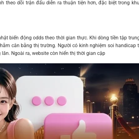
rình theo dõi trận đấu diễn ra thuận tiện hơn, đặc biệt trong k
ật biến động odds theo thời gian thực. Khi dòng tiền tập tru
 nhằm cân bằng thị trường. Người có kinh nghiệm soi handicap
lăn. Ngoài ra, website còn hiển thị thời gian cập