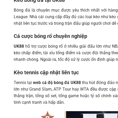
Bóng đá là chuyên mục được yêu thích nhất với hàng
League. Nhà cái cung cấp đầy đủ các loại kèo như kèo c
nhật liên tục trước và trong trận đấu giúp người chơi d
Cá cược bóng rổ chuyên nghiệp
UK88
hỗ trợ cược bóng rổ ở nhiều giải đấu lớn như N
kèo chấp điểm, tài xỉu tổng điểm và cược đội thắng theo
nhanh chóng. Ngoài ra, tốc độ xử lý cược ổn định giúp n
Kèo tennis cập nhật liên tục
Tennis tại
web cá độ bóng đá
UK88
thu hút đông đảo n
lớn như Grand Slam, ATP Tour hay WTA đều được cập nh
thắng trận, tổng số set, tổng game hoặc tỷ số chính xá
tính cạnh tranh và hấp dẫn.