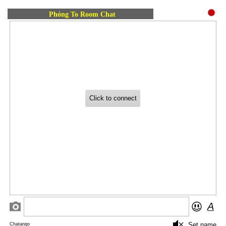
Phóng To Room Chat