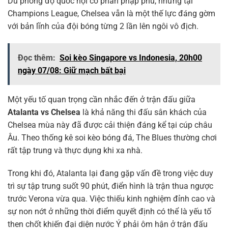
Dù phong độ quốc nội có phần phập phù, nhưng tại
Champions League, Chelsea vẫn là một thế lực đáng gờm
với bản lĩnh của đội bóng từng 2 lần lên ngôi vô địch.
Đọc thêm:
Soi kèo Singapore vs Indonesia, 20h00
ngày 07/08: Giữ mạch bất bại
Một yếu tố quan trọng cần nhắc đến ở trận đấu giữa
Atalanta vs Chelsea
là khả năng thi đấu sân khách của
Chelsea mùa này đã được cải thiện đáng kể tại cúp châu
Âu. Theo thống kê soi kèo bóng đá, The Blues thường chơi
rất tập trung và thực dụng khi xa nhà.
Trong khi đó, Atalanta lại đang gặp vấn đề trong việc duy
trì sự tập trung suốt 90 phút, điển hình là trận thua ngược
trước Verona vừa qua. Việc thiếu kinh nghiệm đỉnh cao và
sự non nớt ở những thời điểm quyết định có thể là yếu tố
then chốt khiến đại diện nước Ý phải ôm hận ở trận đấu