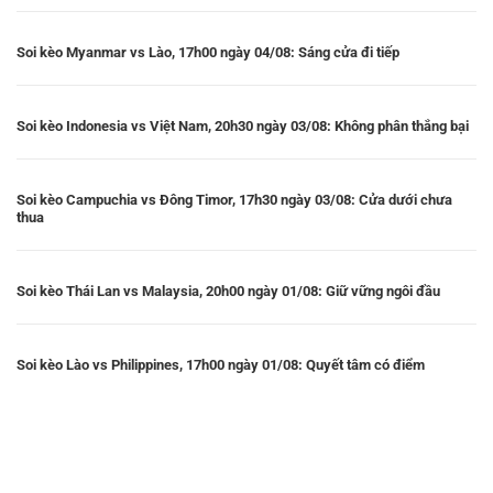
Soi kèo Myanmar vs Lào, 17h00 ngày 04/08: Sáng cửa đi tiếp
Soi kèo Indonesia vs Việt Nam, 20h30 ngày 03/08: Không phân thắng bại
Soi kèo Campuchia vs Đông Timor, 17h30 ngày 03/08: Cửa dưới chưa
thua
Soi kèo Thái Lan vs Malaysia, 20h00 ngày 01/08: Giữ vững ngôi đầu
Soi kèo Lào vs Philippines, 17h00 ngày 01/08: Quyết tâm có điểm