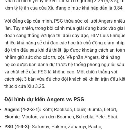
Nhà cái niêm yết tỷ lệ kèo Tài Xỉu ở ngưỡng 3.25 (3/3.5), đi
kèm tỷ lệ ăn của cửa Xỉu đang ở mức khá hấp dẫn là 0.84.
Với đẳng cấp của mình, PSG thừa sức xé lưới Angers nhiều
lần. Tuy nhiên, trong bối cảnh mùa giải đang bước vào giai
đoạn căng thẳng với lịch thi đấu dày đặc, HLV Luis Enrique
nhiều khả năng sẽ chỉ đạo các học trò chủ động giảm nhịp
độ trận đấu sau khi đã thiết lập được khoảng cách an toàn
nhằm giữ sức cho các trụ cột. Về phần Angers, khả năng
họ có được bàn danh dự trước hệ thống phòng ngự lùi sâu
và chặt chẽ của PSG là không cao. Một chiến thắng với
cách biệt 3 bàn vừa đủ cho đội khách sẽ khiến trận đấu kết
thúc ở cửa Xỉu 3.25.
Đội hình dự kiến Angers vs PSG
Angers (4-2-3-1):
Koffi; Raolisoa, Louer, Biumla, Lefort,
Ekomie; Mouton, van den Boomen, Belkebla; Peter, Sbai.
PSG (4-3-3):
Safonov; Hakimi, Zabarnyi, Pacho,