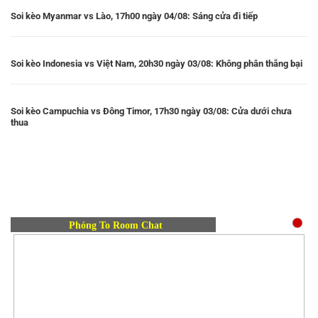
Soi kèo Myanmar vs Lào, 17h00 ngày 04/08: Sáng cửa đi tiếp
Soi kèo Indonesia vs Việt Nam, 20h30 ngày 03/08: Không phân thắng bại
Soi kèo Campuchia vs Đông Timor, 17h30 ngày 03/08: Cửa dưới chưa
thua
Phóng To Room Chat