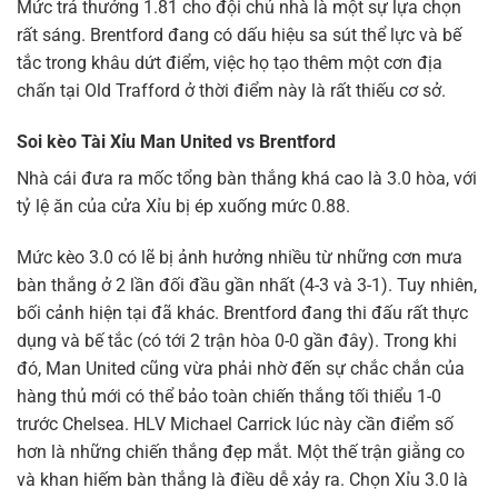
Mức trả thưởng 1.81 cho đội chủ nhà là một sự lựa chọn
rất sáng. Brentford đang có dấu hiệu sa sút thể lực và bế
tắc trong khâu dứt điểm, việc họ tạo thêm một cơn địa
chấn tại Old Trafford ở thời điểm này là rất thiếu cơ sở.
Soi kèo Tài Xỉu Man United vs Brentford
Nhà cái đưa ra mốc tổng bàn thắng khá cao là 3.0 hòa, với
tỷ lệ ăn của cửa Xỉu bị ép xuống mức 0.88.
Mức kèo 3.0 có lẽ bị ảnh hưởng nhiều từ những cơn mưa
bàn thắng ở 2 lần đối đầu gần nhất (4-3 và 3-1). Tuy nhiên,
bối cảnh hiện tại đã khác. Brentford đang thi đấu rất thực
dụng và bế tắc (có tới 2 trận hòa 0-0 gần đây). Trong khi
đó, Man United cũng vừa phải nhờ đến sự chắc chắn của
hàng thủ mới có thể bảo toàn chiến thắng tối thiểu 1-0
trước Chelsea. HLV Michael Carrick lúc này cần điểm số
hơn là những chiến thắng đẹp mắt. Một thế trận giằng co
và khan hiếm bàn thắng là điều dễ xảy ra. Chọn Xỉu 3.0 là