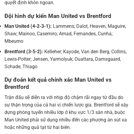
quyết định khôn ngoan.
Đội hình dự kiến Man United vs Brentford
Man United (4-2-3-1):
Lammens; Dalot, Heaven, Maguire,
Shaw; Mainoo, Casemiro; Amad, Fernandes, Cunha;
Mbeumo
Brentford (3-5-2):
Kelleher; Kayode, Van den Berg, Collins,
Lewis-Potter; Jensen, Yarmolyuk; Ouattara, Damsgaard,
Schade; Thiago
Dự đoán kết quả chính xác Man United vs
Brentford
Trận đấu sẽ diễn ra với nhịp độ chậm rãi ngay từ đầu do
sự thận trọng của cả hai vị chiến lược gia. Brentford sẽ xây
dựng phòng tuyến nhiều lớp ở khu vực 1/3 sân nhà, buộc
Man United phải sử dụng nhiều đến các phương án sút xa
hoặc những quả tạt từ hai biên.