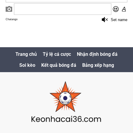
Trang chủ
Tỷ lệ cá cược
Nhận định bóng đá
Soi kèo
Kết quả bóng đá
Bảng xếp hạng