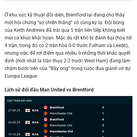
Ở khu vực kỹ thuật đối diện, Brentford lại đang cho thấy
một hội chứng “sợ chiến thắng” vô cùng kỳ lạ. Đội bóng
của Keith Andrews đã trải qua 5 trận liên tiếp không biết
mùi ca khúc khải hoàn. Mặc dù rất khó bị đánh bại (hòa tới
4 trận, trong đó có 2 trận hòa 0-0 trước Fulham và Leeds),
nhưng việc để rơi điểm quá nhiều ở những thời khắc quyết
định (mới nhất là trận thua 2-3 trước West Ham) đang làm
chậm bước tiến của “Bầy ong” trong cuộc đua giành vé dự
Europa League.
Lịch sử đối đầu Man United vs Brentford