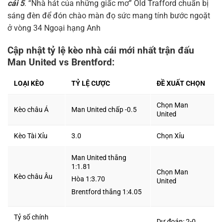
cái 5
. “Nhà hát của những giấc mơ” Old Trafford chuẩn bị
Asean Cup 2026
sáng đèn để đón chào màn đọ sức mang tính bước ngoặt
ở vòng 34 Ngoại hạng Anh
Ngoại Hạng Anh
Cúp C1
Cập nhật tỷ lệ kèo nhà cái mới nhất trận đấu
Man United vs Brentford:
Cúp C2
LOẠI KÈO
TỶ LỆ CƯỢC
ĐỀ XUẤT CHỌN
Việt Nam
Chọn Man
Kèo châu Á
Man United chấp -0.5
La Liga
United
Serie A
Kèo Tài Xỉu
3.0
Chọn Xỉu
Bundesliga
Man United thắng
1:1.81
Chọn Man
Bóng đá quốc tế
Kèo châu Âu
Hòa 1:3.70
United
Brentford thắng 1:4.05
World Cup
Thủ thuật
Tỷ số chính
Dự đoán: 2-0