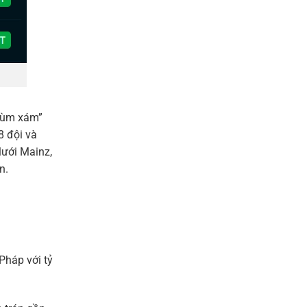
“Hùm xám”
8 đội và
lưới Mainz,
n.
Pháp với tỷ