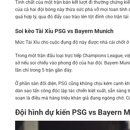
Tính chất của một trận bán kết lượt đi thường chứng kiế
của cả hai đội bóng này thừa sức phá vỡ mọi toan tính đó
quả hợp lý, qua đó đẩy cao trào lên tột đỉnh cho trận tái 
Soi kèo Tài Xỉu PSG vs Bayern Munich
Mức Tài Xỉu cho cuộc đụng độ này được nhà cái chốt ở n
Trong một trận đấu loại trực tiếp Champions League, việc
sở nếu soi chiếu vào phong độ của hai đội. Bayern Muni
lần chỉ trong 5 trận gần đây.
Ở phần sân đối diện, PSG cũng không chịu kém cạnh khi 
dàn sao tấn công độc lập tác chiến kiệt xuất, sẵn sàng 
soạn là điều mà hàng triệu khán giả đang ngóng chờ. Cử
Đội hình dự kiến PSG vs Bayern 