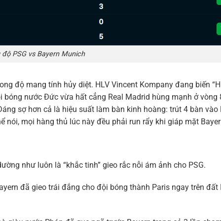
 độ PSG vs Bayern Munich
 phong độ mang tính hủy diệt. HLV Vincent Kompany đang biến 
ội bóng nước Đức vừa hất cẳng Real Madrid hùng mạnh ở vòng 
 Đáng sợ hơn cả là hiệu suất làm bàn kinh hoàng: trút 4 bàn vào 
thể nói, mọi hàng thủ lúc này đều phải run rẩy khi giáp mặt Bayer
dường như luôn là “khắc tinh” gieo rắc nỗi ám ảnh cho PSG.
ayern đã gieo trái đắng cho đội bóng thành Paris ngay trên đất 