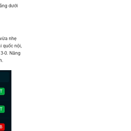
hắng dưới
 vừa nhẹ
i quốc nội,
 3-0. Năng
h.