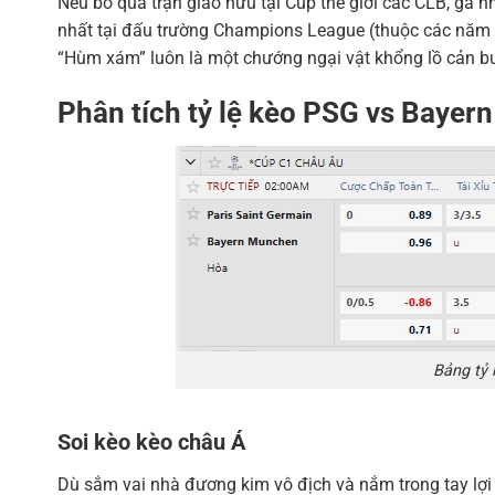
Nếu bỏ qua trận giao hữu tại Cúp thế giới các CLB, gã 
nhất tại đấu trường Champions League (thuộc các năm 
“Hùm xám” luôn là một chướng ngại vật khổng lồ cản 
Phân tích tỷ lệ kèo PSG vs Bayer
Bảng tỷ 
Soi kèo kèo châu Á
Dù sắm vai nhà đương kim vô địch và nắm trong tay lợi