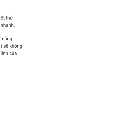
một thử
c nhanh.
ử cũng
n) sẽ không
 lĩnh của