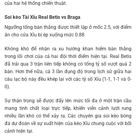
của hai hệ thống chiến thuật.
Soi kèo Tài Xỉu Real Betis vs Braga
Ngưỡng tổng bàn thắng được thiết lập ở mốc 2.5, với điểm
ăn cho cửa Xỉu bị ép xuống mức 0.88.
Không khó để nhận ra xu hướng khan hiếm bàn thắng
trong lối chơi của cả hai đội thời điểm hiện tại. Real Betis
đã trải qua 3 trận liên tiếp không có tổng tỷ số vượt quá 2
bàn. Hơn thế nữa, cả 3 lần đụng độ trong lịch sử giữa hai
câu lạc bộ này đều khép lại với các tỷ số Xỉu (1-1, 1-1 và 0-
0).
Sự thận trọng sẽ được đẩy lên mức tối đa ở một trận cầu
mang tính chất loại trực tiếp, khiến viễn cảnh lưới rung
nhiều lần khó có thể xảy ra. Các chuyên gia soi kèo bóng
đá dự đoán về sự xuất hiện của kèo Xỉu chung cuộc với bối
cảnh hiện tại.