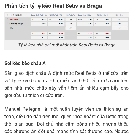
Phân tích tỷ lệ kèo Real Betis vs Braga
Tỷ lệ kèo nhà cái mới nhất trận Real Betis vs Braga
Soi kèo kèo châu Á
Sàn giao dịch châu Á định mức Real Betis ở thế cửa trên
với tỷ lệ kèo bóng đá -0.5, điểm ăn 0.80. Dù được chơi trên
sân nhà, mức chấp này vẫn tiềm ẩn nhiều cạm bẫy cho
giới đầu tư thích đi cửa trên.
Manuel Pellegrini là một huấn luyện viên ưa thích sự an
toàn, điều đó dẫn đến thói quen “hòa hoãn” của Betis trong
thời gian qua. Đội chủ nhà cầm bóng nhiều nhưng thiếu
các phương án đột phá mang tính sát thương cao. Ngược