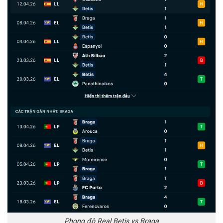
Phong độ Real Betis vs Braga