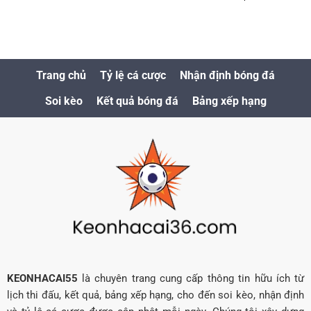
Trang chủ
Tỷ lệ cá cược
Nhận định bóng đá
Soi kèo
Kết quả bóng đá
Bảng xếp hạng
KEONHACAI55
là chuyên trang cung cấp thông tin hữu ích từ
lịch thi đấu, kết quả, bảng xếp hạng, cho đến soi kèo, nhận định