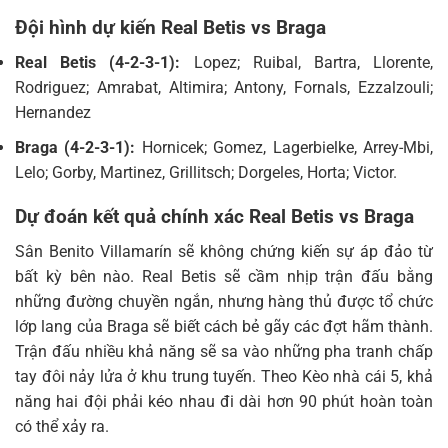
Đội hình dự kiến Real Betis vs Braga
Real Betis (4-2-3-1):
Lopez; Ruibal, Bartra, Llorente,
Rodriguez; Amrabat, Altimira; Antony, Fornals, Ezzalzouli;
Hernandez
Braga (4-2-3-1):
Hornicek; Gomez, Lagerbielke, Arrey-Mbi,
Lelo; Gorby, Martinez, Grillitsch; Dorgeles, Horta; Victor.
Dự đoán kết quả chính xác Real Betis vs Braga
Sân Benito Villamarín sẽ không chứng kiến sự áp đảo từ
bất kỳ bên nào. Real Betis sẽ cầm nhịp trận đấu bằng
những đường chuyền ngắn, nhưng hàng thủ được tổ chức
lớp lang của Braga sẽ biết cách bẻ gãy các đợt hãm thành.
Trận đấu nhiều khả năng sẽ sa vào những pha tranh chấp
tay đôi nảy lửa ở khu trung tuyến. Theo
Kèo nhà cái 5
, khả
năng hai đội phải kéo nhau đi dài hơn 90 phút hoàn toàn
có thể xảy ra.