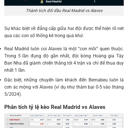
Thành tích đối đầu Real Madrid vs Alaves
Sự khác biệt về đẳng cấp giữa hai đội được thể hiện rõ nét
qua các con số thống kê trong quá khứ.
Real Madrid luôn coi Alaves là một “con mồi” quen thuộc.
Trong 5 lần đụng độ gần nhất, đội bóng Hoàng gia Tây
Ban Nha đã giành chiến thắng tới 4 trận và chỉ để thua duy
nhất 1 lần.
Đặc biệt, những chuyến làm khách đến Bernabeu luôn là
cơn ác mộng với Alaves (ví dụ như thảm bại 0-5 vào tháng
5/2024).
Phân tích tỷ lệ kèo Real Madrid vs Alaves