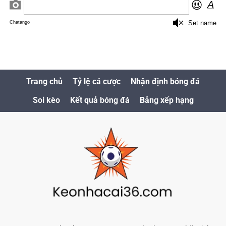
Trang chủ
Tỷ lệ cá cược
Nhận định bóng đá
Soi kèo
Kết quả bóng đá
Bảng xếp hạng