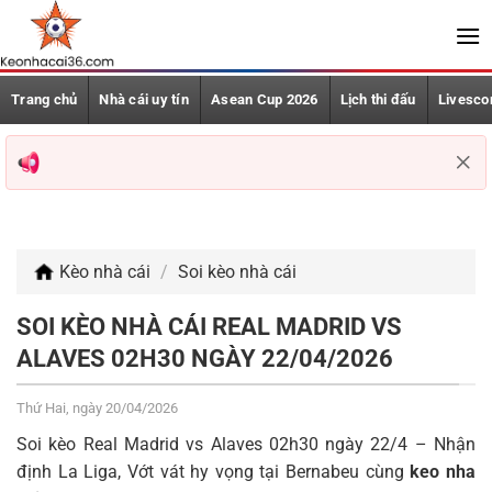
Bỏ
qua
nội
Trang chủ
dung
Trang chủ
Nhà cái uy tín
Asean Cup 2026
Lịch thi đấu
Livesco
Nhà cái uy tín
Asean Cup 2026
Lịch thi đấu
Kèo nhà cái
/
Soi kèo nhà cái
Livescore
SOI KÈO NHÀ CÁI REAL MADRID VS
KQBD
ALAVES 02H30 NGÀY 22/04/2026
BXH
Thứ Hai, ngày 20/04/2026
Bảng tỷ lệ kèo
Soi kèo Real Madrid vs Alaves 02h30 ngày 22/4 – Nhận
Soi kèo
định La Liga, Vớt vát hy vọng tại Bernabeu cùng
keo nha