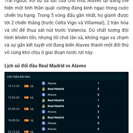
Trái ngược với sự sa sút của chủ nhà, Alaves lại đang thể
hiện một tinh thần quật cường đáng kinh ngạc trong cuộc
chiến trụ hạng. Trong 5 vòng đấu gần nhất, họ giành được
tới 2 chiến thắng (trước Celta Vigo và Villarreal), 2 trận hòa
và chỉ để thua sát nút trước Valencia. Dù chất lượng đội
hình khiêm tốn, nhưng lối chơi lăn xả, không ngại va chạm
và sự gắn kết tuyệt vời đang biến Alaves thành một đối thủ
vô cùng khó chịu ở giai đoạn nước rút này.
Lịch sử đối đầu Real Madrid vs Alaves