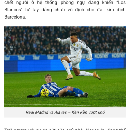
chết người ở hệ thống phòng ngự đang khiến “Los
Blancos” tự tay dâng chức vô địch cho đại kìm địch
Barcelona.
Real Madrid vs Alaves – Kền Kền vượt khó