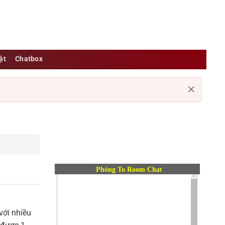
ật
Chatbox
Phóng To Room Chat
với nhiều