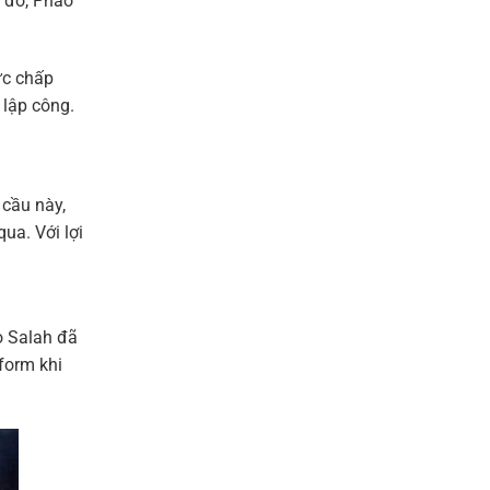
a đó, Pháo
ức chấp
 lập công.
 cầu này,
ua. Với lợi
o Salah đã
form khi