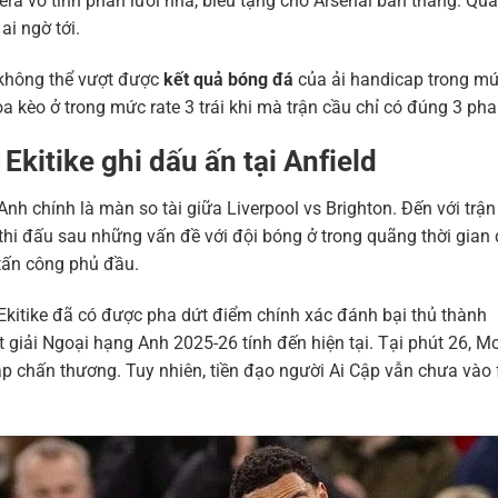
era vô tình phản lưới nhà, biếu tặng cho Arsenal bàn thắng. Qu
ai ngờ tới.
ã không thể vượt được
kết quả bóng đá
của ải handicap trong m
a kèo ở trong mức rate 3 trái khi mà trận cầu chỉ có đúng 3 pha
Ekitike ghi dấu ấn tại Anfield
h chính là màn so tài giữa Liverpool vs Brighton. Đến với trận
thi đấu sau những vấn đề với đội bóng ở trong quãng thời gian q
tấn công phủ đầu.
 Ekitike đã có được pha dứt điểm chính xác đánh bại thủ thành
 giải Ngoại hạng Anh 2025-26 tính đến hiện tại. Tại phút 26, M
 chấn thương. Tuy nhiên, tiền đạo người Ai Cập vẫn chưa vào 