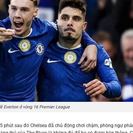
ễ Everton ở vòng 16 Premier League
 ở 45 phút sau đó Chelsea đã chủ động chơi chậm, phòng ngự phả
hàng thủ của The Blues là không đủ để họ có được bàn thắng. 