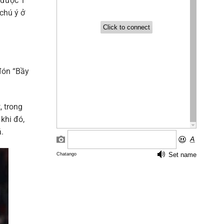
m được 1
chú ý ở
đón “Bầy
, trong
khi đó,
.