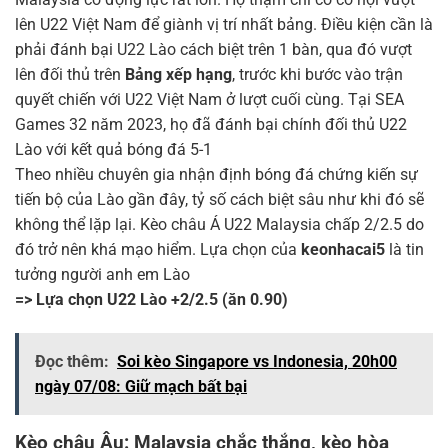
lên U22 Việt Nam để giành vị trí nhất bảng. Điều kiện cần là
Chatbox
phải đánh bại U22 Lào cách biệt trên 1 bàn, qua đó vượt
lên đối thủ trên
Bảng xếp hạng
, trước khi bước vào trận
quyết chiến với U22 Việt Nam ở lượt cuối cùng. Tại SEA
Games 32 năm 2023, họ đã đánh bại chính đối thủ U22
Lào với kết quả bóng đá 5-1
Theo nhiều chuyên gia
nhận định bóng đá
chứng kiến sự
tiến bộ của Lào gần đây, tỷ số cách biệt sâu như khi đó sẽ
không thể lặp lại. Kèo châu Á U22 Malaysia chấp 2/2.5 do
đó trở nên khá mạo hiểm. Lựa chọn của
keonhacai5
là tin
tưởng người anh em Lào
=> Lựa chọn U22 Lào +2/2.5 (ăn 0.90)
Đọc thêm:
Soi kèo Singapore vs Indonesia, 20h00
ngày 07/08: Giữ mạch bất bại
Kèo châu Âu: Malaysia chắc thắng, kèo hòa