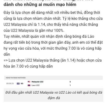
dành cho những ai muốn mạo hiểm
Đây là lựa chọn dễ dàng nhất với nhiều bet thủ, đồng thời
cũng là lựa chọn nhàm chán nhất. Tỷ lệ kèo thắng cho cửa
U22 Malaysia chỉ là 1.14, cho thấy khả năng chắc thắng
của U22 Malaysia là gần như 100%.
Tuy nhiên, nhất quán với nhận định rằng bóng đá Lào
đang rất tiến bộ trong thời gian gần đây, anh em có thể đặt
hy vọng vào cửa hòa, với mức thưởng 7.00 là vô cùng hấp
dẫn
=> Lựa chọn U22 Malaysia thắng (ăn 1.14) hoặc chọn cửa
hòa ăn 7.00 vô cùng hấp dẫn
Đối đầu gần nhất U22 Malaysia vs U22 Lào có kết quả bóng đá
đậm đà