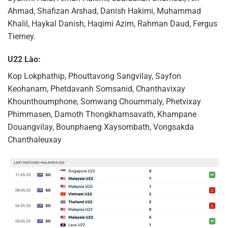
Ahmad, Shafizan Arshad, Danish Hakimi, Muhammad
Khalil, Haykal Danish, Haqimi Azim, Rahman Daud, Fergus
Tierney.
U22 Lào:
Kop Lokphathip, Phouttavong Sangvilay, Sayfon
Keohanam, Phetdavanh Somsanid, Chanthavixay
Khounthoumphone, Somwang Choummaly, Phetvixay
Phimmasen, Damoth Thongkhamsavath, Khampane
Douangvilay, Bounphaeng Xaysombath, Vongsakda
Chanthaleuxay