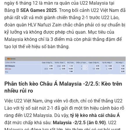
ngày 6 tháng 12 là màn ra quân của U22 Malaysia tại
Asean Cup 2026
Bảng B
SEA Games 2025
. Trong bối cảnh U22 Việt Nam đã
Ngoại Hạng Anh
phải rất vất vả mới giành chiến thắng 2-1 trước U22 Lào,
đoàn quân HLV Nafuzi Zain chắc chắn phải có sự chuẩn bị
Cúp C1
kỹ lưỡng và không được phép chủ quan. Mục tiêu của
Malaysia không chỉ là 3 điểm mà còn phải thắng đậm để
Cúp C2
tạo lợi thế về hiệu số bàn thắng.
Việt Nam
La Liga
Serie A
Phân tích kèo Châu Á Malaysia -2/2.5: Kèo trên
Bundesliga
nhiều rủi ro
Việc U22 Việt Nam, ứng viên vô địch, chỉ có thể thắng U22
Bóng đá quốc tế
Lào với tỷ số sát nút 2-1 đã gửi đi một tín hiệu cảnh báo rõ
World Cup
ràng đến U22 Malaysia. Dù vậy,
tỷ lệ kèo nhà cái châu Á
đặt mức chấp khá sâu:
Malaysia -2/2.5 (ăn 0.90)
. U22
Thủ thuật
Malaysia có động lực rất lớn. Họ thậm chí có cơ hội vượt