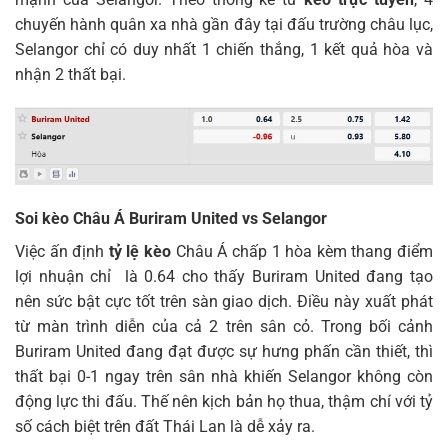
chuyến hành quân xa nhà gần đây tại đấu trường châu lục,
Selangor chỉ có duy nhất 1 chiến thắng, 1 kết quả hòa và
nhận 2 thất bại.
Soi kèo Châu Á Buriram United vs Selangor
Việc ấn định
tỷ lệ kèo
Châu Á chấp 1 hòa kèm thang điểm
lợi nhuận chỉ là 0.64 cho thấy Buriram United đang tạo
nên sức bật cực tốt trên sàn giao dịch. Điều này xuất phát
từ màn trình diễn của cả 2 trên sân cỏ. Trong bối cảnh
Buriram United đang đạt được sự hưng phấn cần thiết, thì
thất bại 0-1 ngay trên sân nhà khiến Selangor không còn
động lực thi đấu. Thế nên kịch bản họ thua, thậm chí với tỷ
số cách biệt trên đất Thái Lan là dễ xảy ra.