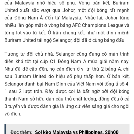
của Malaysia nhờ hiệu số phụ. Vòng bán kết, Buriram
United xuất sắc vượt qua Johor, một đội bóng rất mạnh
của Đông Nam Á đến từ Malaysia. Nhắc lại, Johor từng
nhiều lần góp mặt ở vòng bảng AFC Champions League và
từng lọt vào tứ kết. Ở trận chung kết, như một định mệnh
Buriram United tái ngộ Selangor, đội đã ở cùng bảng đấu.
Tương tự đội chủ nhà, Selangor cũng đang có màn trình
diễn khá tốt tại cúp C1 Đông Nam Á mùa giải năm nay.
Như đã đề cập đến, họ cán đích ở vị trí thứ 2 bảng A, chỉ
sau Buriram United do hiệu số phụ thấp hơn. Ở bán kết,
Selangor đánh bại Nam Định của Việt Nam với tổng tỉ số 4-
1 sau 2 lượt trận. Đây được coi là bất ngờ bởi đội bóng
thành Nam sở hữu dàn cầu thủ chất lượng, đồng đều ở cả
3 tuyến và được đánh giá là ứng cử viên sáng giá cho ngôi
vô địch.
Đọc thêm:
Soi kèo Malaysia vs Philippines, 20h00