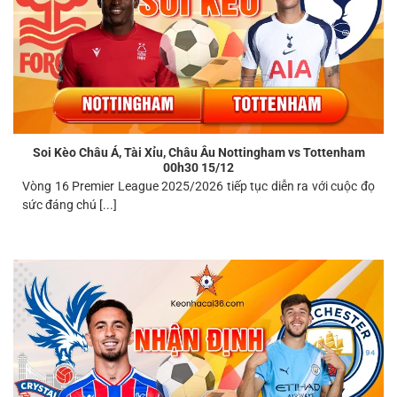
Soi Kèo Châu Á, Tài Xỉu, Châu Âu Nottingham vs Tottenham
00h30 15/12
Vòng 16 Premier League 2025/2026 tiếp tục diễn ra với cuộc đọ
sức đáng chú [...]