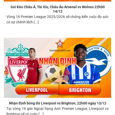
Soi Kèo Châu Á, Tài Xỉu, Châu Âu Arsenal vs Wolves 22h00
14/12
Vòng 16 Premier League 2025/2026 sẽ chứng kiến cuộc đọ sức
có sự chênh lệch [...]
Nhận định bóng đá Liverpool vs Brighton, 22h00 ngày 13/12
Tại vòng 16 giải Ngoại hạng Anh Premier League, Liverpool vs
Brighton sẽ có cuộc [...]