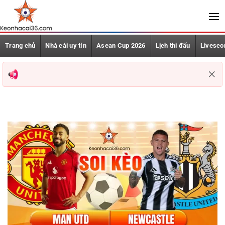
Bỏ
qua
nội
Trang chủ
dung
Trang chủ
Nhà cái uy tín
Asean Cup 2026
Lịch thi đấu
Livesco
Nhà cái uy tín
Asean Cup 2026
Lịch thi đấu
Livescore
KQBD
BXH
Bảng tỷ lệ kèo
Soi kèo