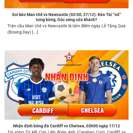
Asean Cup 2026
Soi kèo Man Utd vs Newcastle (03:00, 27/12): Kèo Tài “nổ”
Ngoại Hạng Anh
tưng bừng, Góc sáng cửa khách?
Trận cầu Man Utd vs Newcastle là tâm điểm ngày Lễ Tặng Quà
Cúp C1
(Boxing Day) [...]
Cúp C2
Việt Nam
La Liga
Serie A
Bundesliga
Bóng đá quốc tế
World Cup
Nhận định bóng đá Cardiff vs Chelsea, 03h00 ngày 17/12
Thủ thuật
Tại vòng Tứ kết Cúp Liên đoàn Anh (Carabao Cup), Cardiff vs