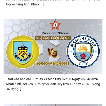
Ngoại hạng Anh, Pháo [...]
Chatbox
Soi kèo nhà cái Burnley vs Man City 02h00 Ngày 23/04/2026
Nhận định, soi kèo Burnley vs Man City 02h00 ngày 23/4 – Vòng
34 Ngoại [...]