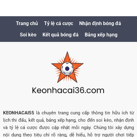
Thái
ngày
bại
Lan
03/08:
vs
Cửa
Malaysia,
dưới
20h00
chưa
Trang chủ
Tỷ lệ cá cược
Nhận định bóng đá
ngày
thua
01/08:
Soi kèo
Kết quả bóng đá
Bảng xếp hạng
Giữ
vững
ngôi
đầu
KEONHACAI55
là chuyên trang cung cấp thông tin hữu ích từ
lịch thi đấu, kết quả, bảng xếp hạng, cho đến soi kèo, nhận định
và tỷ lệ cá cược được cập nhật mỗi ngày. Chúng tôi xây dựng
nội dung theo tiêu chí rõ ràng, dễ hiểu, hỗ trợ người chơi tiếp